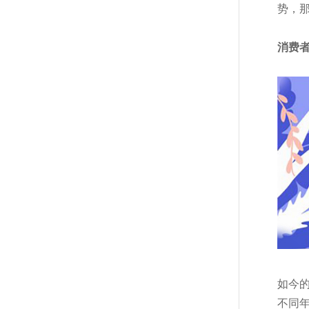
势，
消费
如今
不同