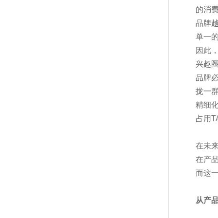
的消
品牌
单一
因此
兴趣
品牌
拢一
精细
占用T
在未
在产
而这
从产