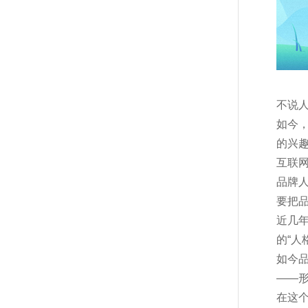
不说
如今
的兴趣
互联
品牌
要把
近几
的“
如今
——
在这