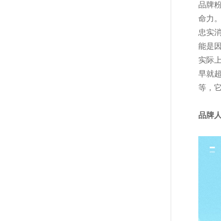
品牌
命力
忠实
能是
实际
早就
等，
品牌